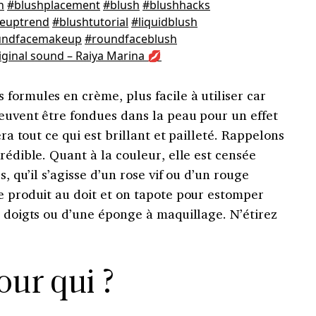
h
#blushplacement
#blush
#blushhacks
euptrend
#blushtutorial
#liquidblush
undfacemakeup
#roundfaceblush
iginal sound – Raiya Marina 💋
formules en crème, plus facile à utiliser car
peuvent être fondues dans la peau pour un effet
era tout ce qui est brillant et pailleté. Rappelons
rédible. Quant à la couleur, elle est censée
s, qu’il s’agisse d’un rose vif ou d’un rouge
e produit au doit et on tapote pour estomper
s doigts ou d’une éponge à maquillage. N’étirez
our qui ?