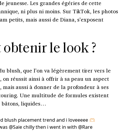
e jeunesse. Les grandes égéries de cette
annique, ni plus ni moins. Sur TikTok, les photos
iam petits, mais aussi de Diana, s’exposent
btenir le look ?
u blush, que l’on va légèrement tirer vers le
 on réussit ainsi à offrir à sa peau un aspect
e, mais aussi à donner de la profondeur à ses
ntouring. Une multitude de formules existent
, bâtons, liquides…
d blush placement trend and i loveeeee 🫶🏻
t was @Saie chilly then i went in with @Rare