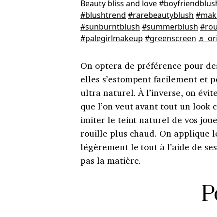
Beauty bliss and love
#boyfriendblus
#blushtrend
#rarebeautyblush
#mak
#sunburntblush
#summerblush
#ro
#palegirlmakeup
#greenscreen
♬ or
On optera de préférence pour des 
elles s’estompent facilement et 
ultra naturel. À l’inverse, on évit
que l’on veut avant tout un look c
imiter le teint naturel de vos joue
rouille plus chaud. On applique l
légèrement le tout à l’aide de se
pas la matière.
P