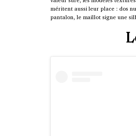
valeur sûre, les modèles texturé
méritent aussi leur place : dos n
pantalon, le maillot signe une s
L