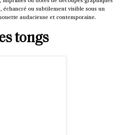
s, imprimés ou dotés de découpes graphiques
u, échancré ou subtilement visible sous un
ilhouette audacieuse et contemporaine.
es tongs