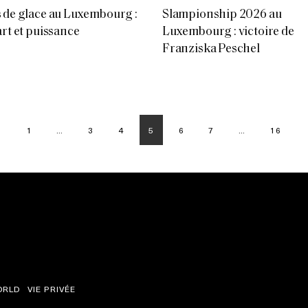
 de glace au Luxembourg :
Slampionship 2026 au
art et puissance
Luxembourg : victoire de
Franziska Peschel
1
…
3
4
5
6
7
…
16
ORLD
VIE PRIVÉE