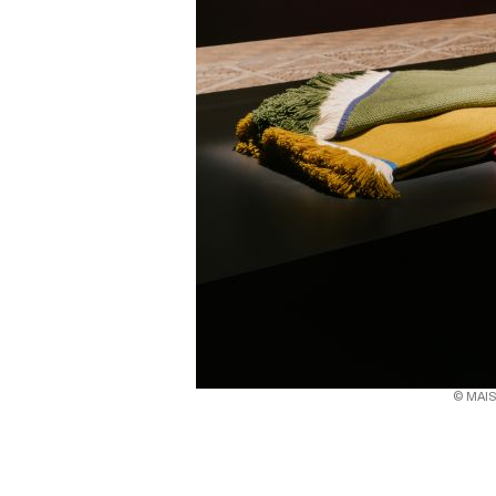
© MAI