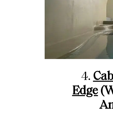
4.
Cab
Edge
(W
An