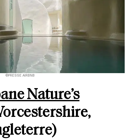
©PRESSE AIRBNB
ane Nature’s
orcestershire,
gleterre)