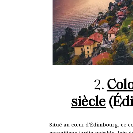
2.
Colo
siècle
(Édi
Situé au cœur d’Édimbourg, ce co
magnifique jardin paisible, loin d