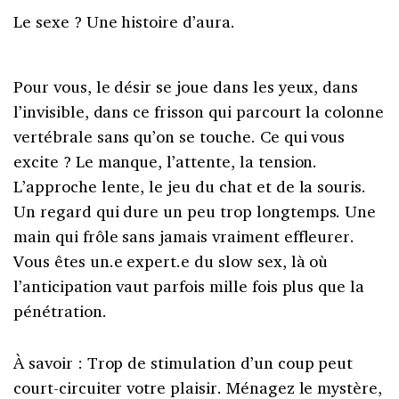
Le sexe ? Une histoire d’aura.
Pour vous, le désir se joue dans les yeux, dans
l’invisible, dans ce frisson qui parcourt la colonne
vertébrale sans qu’on se touche. Ce qui vous
excite ? Le manque, l’attente, la tension.
L’approche lente, le jeu du chat et de la souris.
Un regard qui dure un peu trop longtemps. Une
main qui frôle sans jamais vraiment effleurer.
Vous êtes un.e expert.e du slow sex, là où
l’anticipation vaut parfois mille fois plus que la
pénétration.
À savoir : Trop de stimulation d’un coup peut
court-circuiter votre plaisir. Ménagez le mystère,