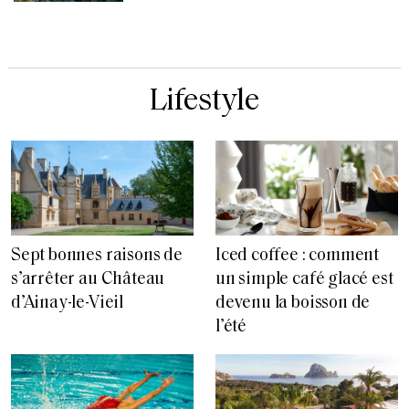
Lifestyle
Sept bonnes raisons de
Iced coffee : comment
s’arrêter au Château
un simple café glacé est
d’Ainay-le-Vieil
devenu la boisson de
l’été