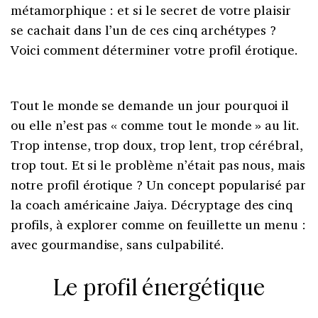
métamorphique : et si le secret de votre plaisir
se cachait dans l’un de ces cinq archétypes ?
Voici comment déterminer votre profil érotique.
Tout le monde se demande un jour pourquoi il
ou elle n’est pas « comme tout le monde » au lit.
Trop intense, trop doux, trop lent, trop cérébral,
trop tout. Et si le problème n’était pas nous, mais
notre profil érotique ? Un concept popularisé par
la coach américaine Jaiya. Décryptage des cinq
profils, à explorer comme on feuillette un menu :
avec gourmandise, sans culpabilité.
Le profil énergétique