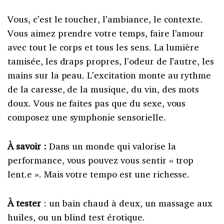
Vous, c’est le toucher, l’ambiance, le contexte.
Vous aimez prendre votre temps, faire l’amour
avec tout le corps et tous les sens. La lumière
tamisée, les draps propres, l’odeur de l’autre, les
mains sur la peau. L’excitation monte au rythme
de la caresse, de la musique, du vin, des mots
doux. Vous ne faites pas que du sexe, vous
composez une symphonie sensorielle.
À savoir :
Dans un monde qui valorise la
performance, vous pouvez vous sentir « trop
lent.e ». Mais votre tempo est une richesse.
À tester
: un bain chaud à deux, un massage aux
huiles, ou un blind test érotique.