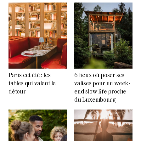
Paris cet été : les
6 lieux où poser ses
tables qui valent le
valises pour un week-
détour
end slow life proche
du Luxembourg