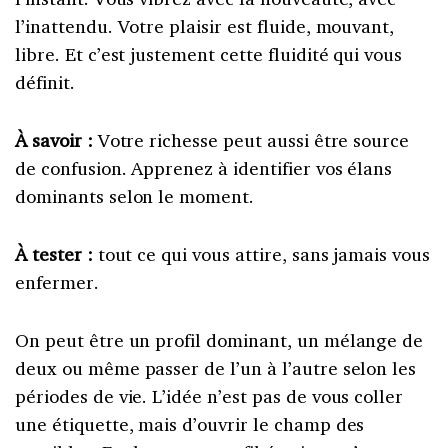
l’inattendu. Votre plaisir est fluide, mouvant,
libre. Et c’est justement cette fluidité qui vous
définit.
À savoir :
Votre richesse peut aussi être source
de confusion. Apprenez à identifier vos élans
dominants selon le moment.
À tester :
tout ce qui vous attire, sans jamais vous
enfermer.
On peut être un profil dominant, un mélange de
deux ou même passer de l’un à l’autre selon les
périodes de vie. L’idée n’est pas de vous coller
une étiquette, mais d’ouvrir le champ des