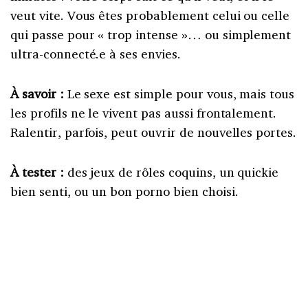
veut vite. Vous êtes probablement celui ou celle
qui passe pour « trop intense »… ou simplement
ultra-connecté.e à ses envies.
À savoir :
Le sexe est simple pour vous, mais tous
les profils ne le vivent pas aussi frontalement.
Ralentir, parfois, peut ouvrir de nouvelles portes.
À tester :
des jeux de rôles coquins, un quickie
bien senti, ou un bon porno bien choisi.