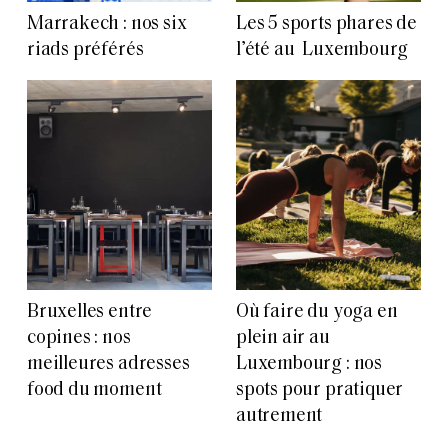
Marrakech : nos six
Les 5 sports phares de
riads préférés
l’été au Luxembourg
Bruxelles entre
Où faire du yoga en
copines : nos
plein air au
meilleures adresses
Luxembourg : nos
food du moment
spots pour pratiquer
autrement