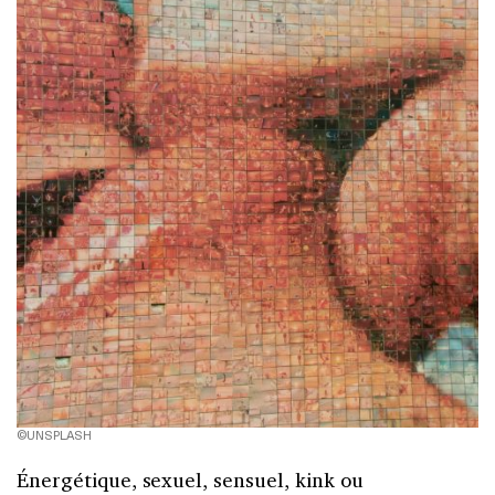
©UNSPLASH
Énergétique, sexuel, sensuel, kink ou